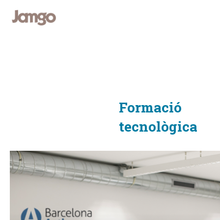
Formació
tecnològica
Taller impartit
Barcelona Activa
avaluar i millor
emprenedores 
resultats amb G
d’analítica digi