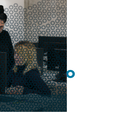
/posicionament web, així
valuar l’estratègia a les xarxes