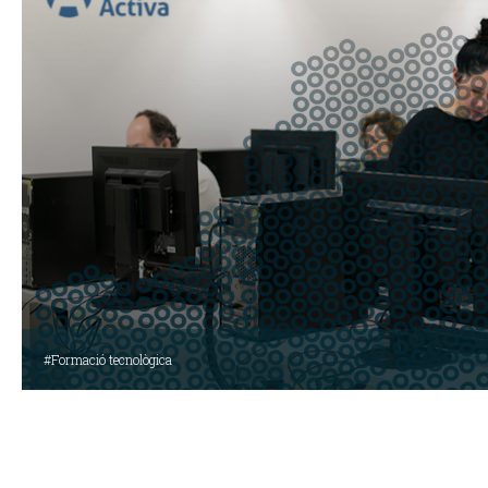
nocions de SEO
com eines per a
socials.
#Formació tecnològica