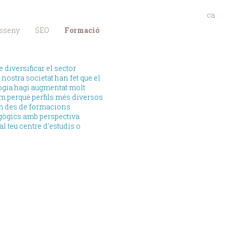
ca
es
sseny
SEO
Formació
en
diversificar el sector
 nostra societat han fet que el
ogia hagi augmentat molt
em perquè perfils més diversos
im des de formacions
agògics amb perspectiva
l teu centre d’estudis o