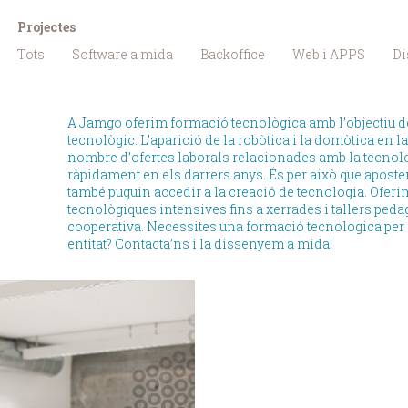
Projectes
Tots
Software a mida
Backoffice
Web i APPS
Di
A Jamgo oferim formació tecnològica amb l’objectiu de 
tecnològic. L’aparició de la robòtica i la domòtica en la
nombre d’ofertes laborals relacionades amb la tecnol
ràpidament en els darrers anys. És per això que apost
també puguin accedir a la creació de tecnologia. Ofer
tecnològiques intensives fins a xerrades i tallers ped
cooperativa. Necessites una formació tecnologica per a
entitat? Contacta’ns i la dissenyem a mida!
 per Jamgo en el marc de
. El taller està adreçat a
ar l’estratègia digital de dones
ensenyant-les a mesurar
oogle Analytics i altres eines
tal. La formació inclou