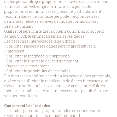
dades personals que proporcioni a través d’aquests mitjans.
El nostre lloc web empra la informació per tal de
proporcionar el millor servei possible, particularment
recollim dades de contacte per poder respondre a les
demandes rebudes a través del nostre formulari web.
Drets de l’usuari
Qualsevol persona té dret a obtenir confirmació sobre si
Jamgo SCCL té emmagatzemats seves dades.
Les persones interessades tenen dret a:
• Sol·licitar l’accés a les dades personals relatives a
l’interessat.
• Sol·licitar la rectificació o supressió.
• Sol·licitar la limitació del seu tractament.
• Oposar-se al tractament.
• Sol·licitar la portabilitat de les dades.
Els interessats podran accedir a les seves dades personals,
així com a sol·licitar la rectificació de dades inexactes o, si
s’escau, a sol·licitar la seva supressió quan, entre d’altres
motius, les dades ja no siguin necessaries per als fins que
van ser recollides.
Conservació de les dades
Les dades personals proporcionades es conservaran:
• Mentre es mantingui la relació mercantil.