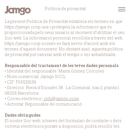
Política de privacitat
La present Política de Privacitat estableix els termes en què
https://jamgo.coop usa i protegeix la informació que és
proporcionada pels seus usuaris al moment d’utilitzar el seu
lloc web. La informació personal recollida a través del web
https://jamgo.coop només es farà servir d’acord amb els
termes d’aquest document. No obstant això, aquesta política
de privacitat pot canviar amb el temps o ser actualitzada.
Responsable del tractament de les teves dades personals
• Identitat del responsable: Marta Gómez Córcoles
• Nom comercial: Jamgo SCCL
• CIF: F65533259
• Direcció: Riera d’Escuder, 38 · La Comunal, nau 3, planta 1 ·
08028 Barcelona
• Correu electrònic:
info@jamgo.coop
• Activitat: Reponsable de comunicació
Dades obtingudes
El nostre lloc web, a través del formulari de contacte o dels
correus electrònics posats a disposició, podrà recollir les