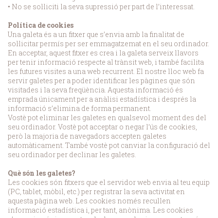
• No se sol·liciti la seva supressió per part de l’interessat.
Política de cookies
Una galeta és a un fitxer que s’envia amb la finalitat de
sol·licitar permís per ser emmagatzemat en el seu ordinador.
En acceptar, aquest fitxer es crea i la galeta serveix llavors
per tenir informació respecte al trànsit web, i també facilita
les futures visites a una web recurrent. El nostre lloc web fa
servir galetes per a poder identificar les pàgines que són
visitades i la seva freqüència. Aquesta informació és
emprada únicament per a anàlisi estadística i després la
informació s’elimina de forma permanent.
Vostè pot eliminar les galetes en qualsevol moment des del
seu ordinador. Vostè pot acceptar o negar l’ús de cookies,
però la majoria de navegadors accepten galetes
automàticament. També vostè pot canviar la configuració del
seu ordinador per declinar les galetes.
Què són les galetes?
Les cookies són fitxers que el servidor web envia al teu equip
(PC, tablet, mòbil, etc.) per registrar la seva activitat en
aquesta pàgina web. Les cookies només recullen
informació estadística i, per tant, anònima. Les cookies