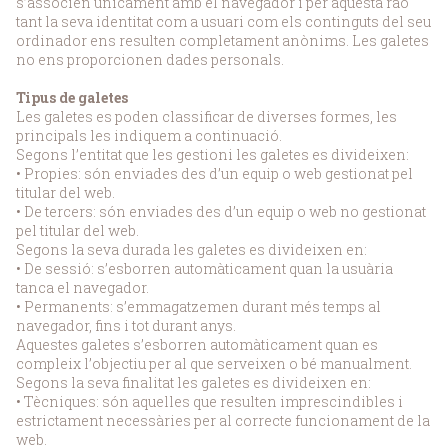
s’associen únicament amb el navegador i per aquesta raó
tant la seva identitat com a usuari com els continguts del seu
ordinador ens resulten completament anònims. Les galetes
no ens proporcionen dades personals.
Tipus de galetes
Les galetes es poden classificar de diverses formes, les
principals les indiquem a continuació.
Segons l’entitat que les gestioni les galetes es divideixen:
• Propies: són enviades des d’un equip o web gestionat pel
titular del web.
• De tercers: són enviades des d’un equip o web no gestionat
pel titular del web.
Segons la seva durada les galetes es divideixen en:
• De sessió: s’esborren automàticament quan la usuària
tanca el navegador.
• Permanents: s’emmagatzemen durant més temps al
navegador, fins i tot durant anys.
Aquestes galetes s’esborren automàticament quan es
compleix l’objectiu per al que serveixen o bé manualment.
Segons la seva finalitat les galetes es divideixen en:
• Tècniques: són aquelles que resulten imprescindibles i
estrictament necessàries per al correcte funcionament de la
web.