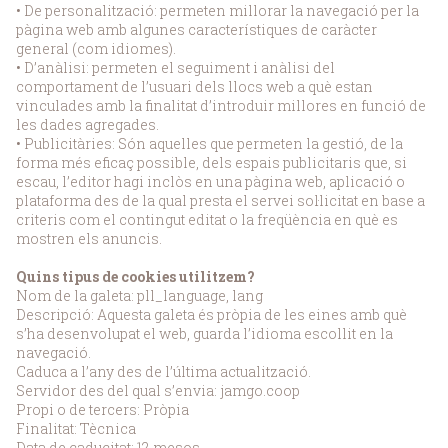
• De personalització: permeten millorar la navegació per la
pàgina web amb algunes característiques de caràcter
general (com idiomes).
• D’anàlisi: permeten el seguiment i anàlisi del
comportament de l’usuari dels llocs web a què estan
vinculades amb la finalitat d’introduir millores en funció de
les dades agregades.
• Publicitàries: Són aquelles que permeten la gestió, de la
forma més eficaç possible, dels espais publicitaris que, si
escau, l’editor hagi inclòs en una pàgina web, aplicació o
plataforma des de la qual presta el servei sol·licitat en base a
criteris com el contingut editat o la freqüència en què es
mostren els anuncis.
Quins tipus de cookies utilitzem?
Nom de la galeta: pll_language, lang
Descripció: Aquesta galeta és pròpia de les eines amb què
s’ha desenvolupat el web, guarda l’idioma escollit en la
navegació.
Caduca a l’any des de l’última actualització.
Servidor des del qual s’envia: jamgo.coop
Propi o de tercers: Pròpia
Finalitat: Tècnica
Data de caducitat: 12 mesos