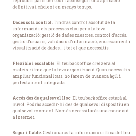
reproduir parts del codi i aconseguir una aplicació
definitiva i eficient en menys temps.
Dades sota control.
Tindràs control absolut de la
informació i els processos clau per a la teva
organització: gestió de dades mestres, control d’accés,
gestió d’usuaris, validació d’informació, encreuament i
visualització de dades… i tot el que necessitis.
Flexible i escalable.
El teu backoffice creixerà al
mateix ritme que la teva organització. Quan necessitis
ampliar funcionalitats, ho farem de manera àgil i
perfectament integrada.
Accés des de qualsevol lloc.
El teu backoffice estarà al
núvol. Podràs accedir-hi des de qualsevol dispositiu en
qualsevol moment. Només necessitaràs una connexió
a internet.
Segur i fiable.
Gestionaràs la informació crítica del teu