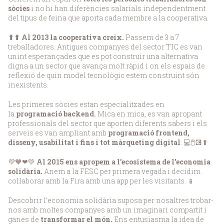
sòcies
i no hi han diferències salarials independentment
del tipus de feina que aporta cada membre a la cooperativa.
⬆⬆ Al 2013 la cooperativa creix.
Passem de 3 a 7
treballadores. Antigues companyes del sector TIC es van
unint esperançades que es pot construir una alternativa
digna a un sector que avança molt ràpid i on els espais de
reflexió de quin model tecnològic estem construint són
inexistents.
Les primeres sòcies estan especialitzades en
la
programació backend.
Mica en mica, es van apropant
professionals del sector que aporten diferents sabers i els
serveis es van ampliant amb
programació frontend,
disseny, usabilitat i fins i tot màrqueting digital
. 💻🖱💽⬆
💜🧡❤💚
Al 2015 ens apropem a l’ecosistema de l’economia
solidària.
Anem a la FESC per primera vegada i decidim
col·laborar amb la Fira amb una app per les visitants. 📱
Descobrir l’economia solidària suposa per nosaltres trobar-
nos amb moltes companyes amb un imaginari compartit i
ganes de
transformar el món.
Ens entusiasma la idea de