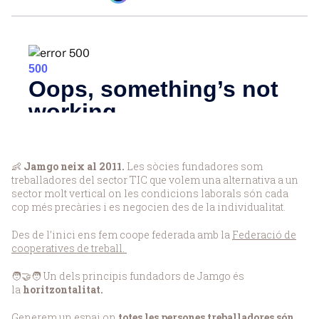
👶
Jamgo neix al 2011.
Les sòcies fundadores som
treballadores del sector TIC que volem una alternativa a un
sector molt vertical on les condicions laborals són cada
cop més precàries i es negocien des de la individualitat.
Des de l’inici ens fem coope federada amb la
Federació de
cooperatives de treball.
🧑‍🤝‍🧑 Un dels principis fundadors de Jamgo és
la
horitzontalitat.
Generem un espai on
totes les persones treballadores són