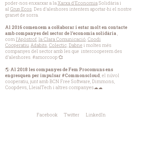
poder-nos enxarxar a la
Xarxa d’Economia
Solidària i
al
Grup Ecos
. Des d’aleshores intentem aportar-hi el nostre
granet de sorra.
Al 2016 comencem a col·laborar i estar molt en contacte
amb companyes del sector de l’economia solidària
,
com
l’Apòstrof
,
la Clara Comunicació
,
Coodi
Cooperatiu
,
Adabits
,
Colectic,
Dabne
i moltes més
companyes del sector amb les que intercooperem des
d’aleshores. #amorcoop 💞
🌎
Al 2018 les companyes de Fem Procomuns ens
engresquen per impulsar #Commonscloud
, el núvol
cooperatiu, junt amb BCN Free Software, Dimmons,
Coopdevs, LleialTech i altres companyes☁☁
Facebook
Twitter
LinkedIn