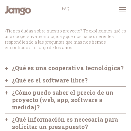
FAQ
¿Tienes dudas sobre nuestro proyecto? Te explicamos qué es
una cooperativa tecnológica y qué nos hace diferentes
respondiendo a las preguntas que más nos hemos
encontrado a lo largo de los años.
+
¿Qué es una cooperativa tecnológica?
+
Una cooperativa tecnológica, como cualquier empresa
¿Qué es el software libre?
tecnológica, ofrece soluciones informáticas a otras
+
organizaciones, empresas o personas. Pero entonces,
El software libre es el software que puede ser usado,
¿Cómo puedo saber el precio de un
¿qué marca la diferencia con una empresa tecnológica
estudiado y modificado sin restricciones, y que puede
proyecto (web, app, software a
tradicional? Una cooperativa es una asociación
ser copiado y redistribuido bien en una versión
medida)?
autónoma de personas que se han agrupado
modificada o sin modificar sin restricción alguna, o
voluntariamente para satisfacer sus necesidades y
bien con unas restricciones mínimas para garantizar
+
Para estimar el precio de un proyecto web deben
¿Qué información es necesaria para
aspiraciones económicas, sociales y culturales
que los futuros destinatarios también tendrán estos
tenerse en cuenta una serie de consideraciones:
solicitar un presupuesto?
comunes a través de una empresa de propiedad
derechos.